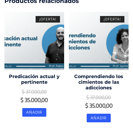
Productos relacionados
¡OFERTA!
¡OFERTA!
Predicación actual y
Comprendiendo los
pertinente
cimientos de las
adicciones
$
37.000,00
$
37.000,00
El
El
$
35.000,00
El
El
$
35.000,00
precio
precio
AÑADIR
precio
precio
original
actual
AÑADIR
original
actual
era:
es:
era:
es: