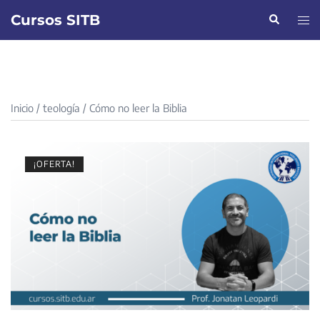
Saltar
Cursos SITB
Buscar
Alte
al
men
contenido
Inicio
/
teología
/ Cómo no leer la Biblia
¡OFERTA!