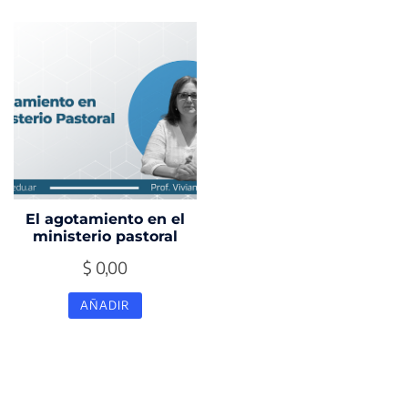
$ 37.000,00.
$ 35.000,00.
$ 37.000,00.
$ 35.000
El agotamiento en el
ministerio pastoral
$
0,00
AÑADIR