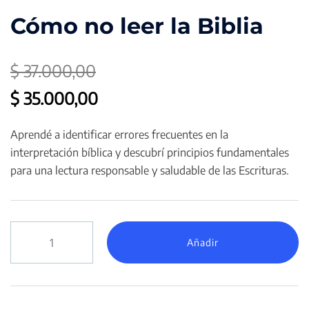
Cómo no leer la Biblia
$
37.000,00
El
El
$
35.000,00
precio
precio
Aprendé a identificar errores frecuentes en la
original
actual
interpretación bíblica y descubrí principios fundamentales
era:
es:
para una lectura responsable y saludable de las Escrituras.
$ 37.000,00.
$ 35.000,00.
Cómo
Añadir
no
leer
la
Biblia