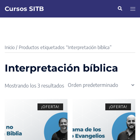
Saltar
Cursos SITB
Buscar
Alte
al
men
contenido
Inicio
/ Productos etiquetados “Interpretación bíblica”
Interpretación bíblica
Mostrando los 3 resultados
¡OFERTA!
¡OFERTA!