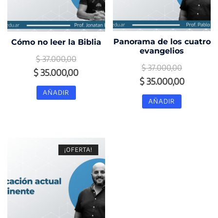
Panorama de los cuatro
Cómo no leer la Biblia
evangelios
$
37.000,00
$
37.000,00
El
El
$
35.000,00
El
El
$
35.000,00
precio
precio
AÑADIR
precio
precio
original
actual
AÑADIR
original
actual
era:
es:
era:
es:
$ 37.000,00.
$ 35.000,00.
$ 37.000,00.
$ 35.000
¡OFERTA!