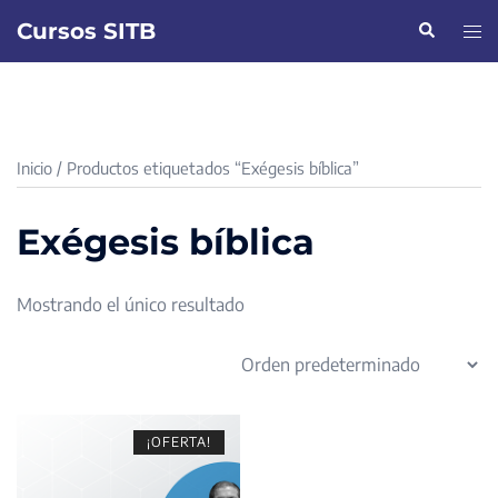
Saltar
Cursos SITB
Buscar
Alte
al
men
contenido
Inicio
/ Productos etiquetados “Exégesis bíblica”
Exégesis bíblica
Mostrando el único resultado
¡OFERTA!