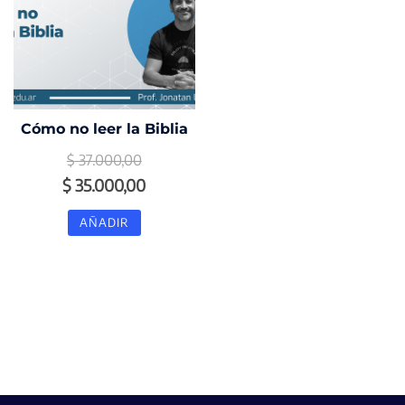
Cómo no leer la Biblia
$
37.000,00
El
El
$
35.000,00
precio
precio
AÑADIR
original
actual
era:
es:
$ 37.000,00.
$ 35.000,00.