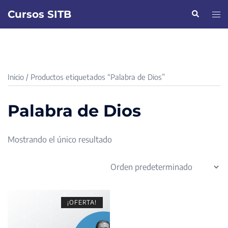
Saltar
Cursos SITB
Buscar
Alte
al
men
contenido
Inicio
/ Productos etiquetados “Palabra de Dios”
Palabra de Dios
Mostrando el único resultado
¡OFERTA!