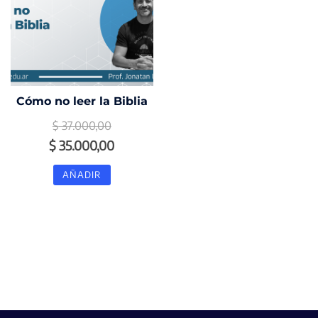
Cómo no leer la Biblia
$
37.000,00
El
El
$
35.000,00
precio
precio
AÑADIR
original
actual
era:
es:
$ 37.000,00.
$ 35.000,00.