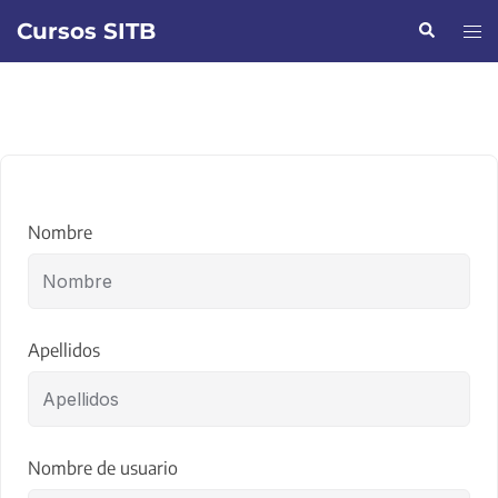
Saltar
Cursos SITB
Buscar
Alte
al
men
contenido
Nombre
Apellidos
Nombre de usuario