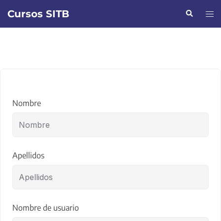
Saltar
Cursos SITB
Buscar
Alte
al
men
contenido
Nombre
Apellidos
Nombre de usuario