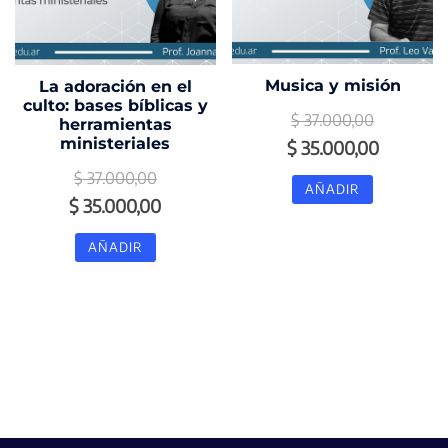
Musica y misión
La adoración en el
culto: bases bíblicas y
$
37.000,00
herramientas
ministeriales
El
El
$
35.000,00
precio
precio
$
37.000,00
AÑADIR
El
El
$
35.000,00
original
actual
precio
precio
era:
es:
AÑADIR
original
actual
$ 37.000,00.
$ 35.000
era:
es:
$ 37.000,00.
$ 35.000,00.