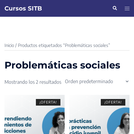
Saltar
Cursos SITB
Buscar
Alte
al
men
contenido
Inicio
/ Productos etiquetados “Problemáticas sociales”
Problemáticas sociales
Mostrando los 2 resultados
¡OFERTA!
¡OFERTA!