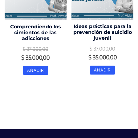
Ideas prácticas para la
Comprendiendo los
prevención de suicidio
cimientos de las
juvenil
adicciones
$
37.000,00
$
37.000,00
El
El
El
El
$
35.000,00
$
35.000,00
precio
precio
precio
precio
AÑADIR
AÑADIR
original
actual
original
actual
era:
es:
era:
es:
$ 37.000,00.
$ 35.000
$ 37.000,00.
$ 35.000,00.