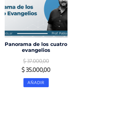
Panorama de los cuatro
evangelios
$
37.000,00
El
El
$
35.000,00
precio
precio
AÑADIR
original
actual
era:
es:
$ 37.000,00.
$ 35.000,00.