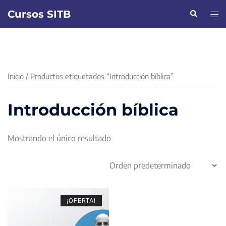
Saltar
Cursos SITB
Buscar
Alte
al
men
contenido
Inicio
/ Productos etiquetados “Introducción bíblica”
Introducción bíblica
Mostrando el único resultado
¡OFERTA!