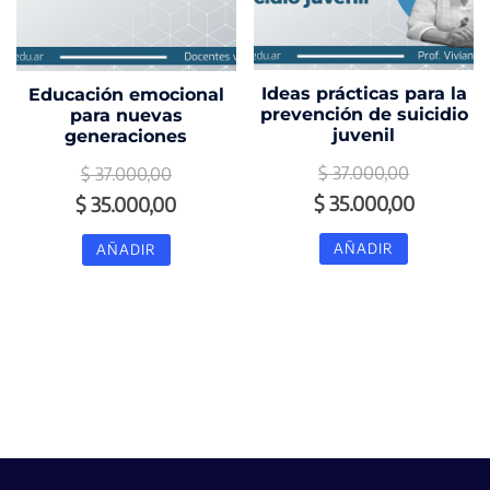
Ideas prácticas para la
Educación emocional
prevención de suicidio
para nuevas
juvenil
generaciones
$
37.000,00
$
37.000,00
El
El
El
El
$
35.000,00
$
35.000,00
precio
precio
precio
precio
AÑADIR
AÑADIR
original
actual
original
actual
era:
es:
era:
es:
$ 37.000,00.
$ 35.000
$ 37.000,00.
$ 35.000,00.