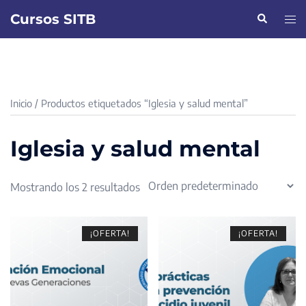
Saltar
Cursos SITB
Buscar
Alte
al
men
contenido
Inicio
/ Productos etiquetados “Iglesia y salud mental”
Iglesia y salud mental
Mostrando los 2 resultados
¡OFERTA!
¡OFERTA!