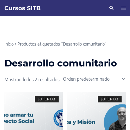
Saltar
Cursos SITB
Buscar
Alte
al
men
contenido
Inicio
/ Productos etiquetados “Desarrollo comunitario”
Desarrollo comunitario
Mostrando los 2 resultados
¡OFERTA!
¡OFERTA!