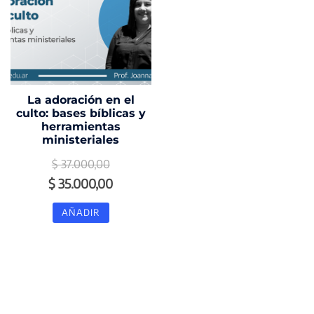
La adoración en el
culto: bases bíblicas y
herramientas
ministeriales
$
37.000,00
El
El
$
35.000,00
precio
precio
AÑADIR
original
actual
era:
es:
$ 37.000,00.
$ 35.000,00.