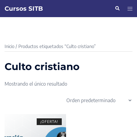
Saltar
Cursos SITB
Buscar
Alte
al
men
contenido
Inicio
/ Productos etiquetados “Culto cristiano”
Culto cristiano
Mostrando el único resultado
¡OFERTA!