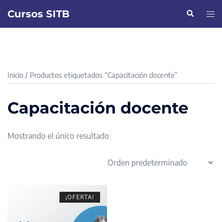
Saltar
Cursos SITB
Buscar
Alte
al
men
contenido
Inicio
/ Productos etiquetados “Capacitación docente”
Capacitación docente
Mostrando el único resultado
¡OFERTA!