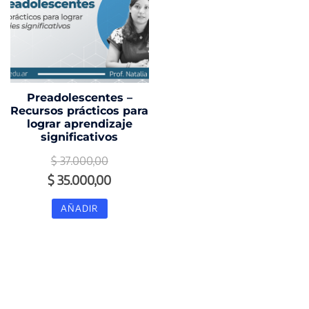
Preadolescentes –
Recursos prácticos para
lograr aprendizaje
significativos
$
37.000,00
El
El
$
35.000,00
precio
precio
AÑADIR
original
actual
era:
es:
$ 37.000,00.
$ 35.000,00.