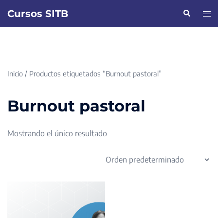
Saltar
Cursos SITB
Buscar
Alte
al
men
contenido
Inicio
/ Productos etiquetados “Burnout pastoral”
Burnout pastoral
Mostrando el único resultado