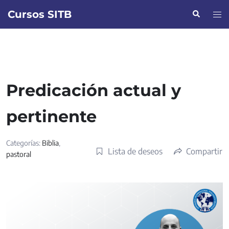
Saltar
Cursos SITB
Buscar
Alte
al
men
contenido
Predicación actual y
pertinente
Categorías:
Biblia
,
Lista de deseos
Compartir
pastoral