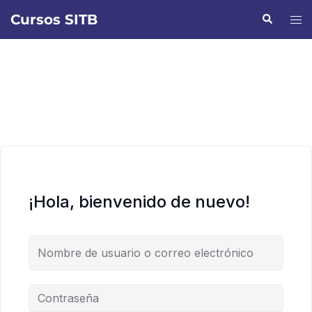
Saltar
Cursos SITB
Buscar
Alte
al
men
contenido
¡Hola, bienvenido de nuevo!