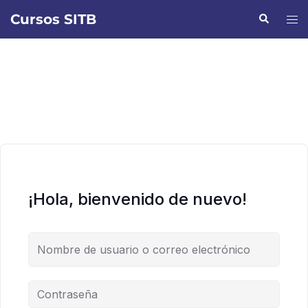
Saltar
Cursos SITB
Buscar
Alte
al
men
contenido
¡Hola, bienvenido de nuevo!