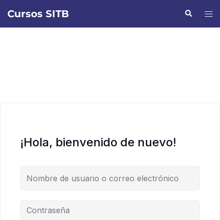
Saltar
Cursos SITB
Buscar
Alte
al
men
contenido
¡Hola, bienvenido de nuevo!