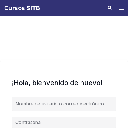
Saltar
Cursos SITB
Buscar
Alte
al
men
contenido
¡Hola, bienvenido de nuevo!