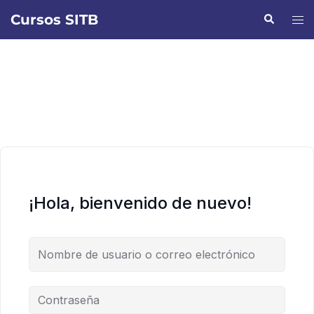
Saltar
Cursos SITB
Buscar
Alte
al
men
contenido
¡Hola, bienvenido de nuevo!