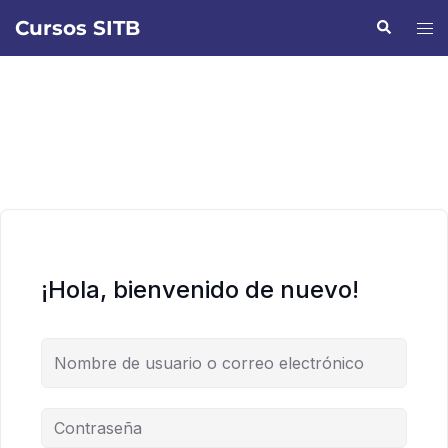
Saltar
Cursos SITB
Buscar
Alte
al
men
contenido
¡Hola, bienvenido de nuevo!