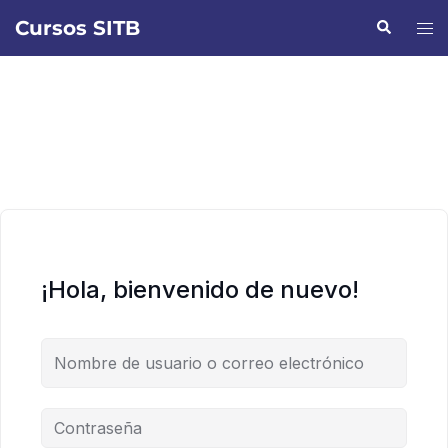
Saltar
Cursos SITB
Buscar
Alte
al
men
contenido
¡Hola, bienvenido de nuevo!