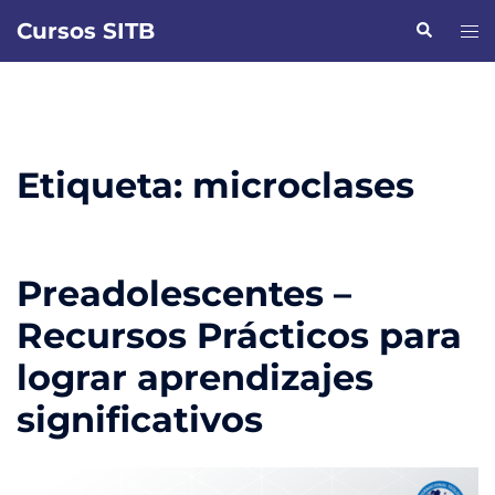
Saltar
Cursos SITB
Buscar
Alte
al
men
contenido
Etiqueta:
microclases
Preadolescentes –
Recursos Prácticos para
lograr aprendizajes
significativos