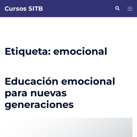
Saltar
Cursos SITB
Buscar
Alte
al
men
contenido
Etiqueta:
emocional
Educación emocional
para nuevas
generaciones